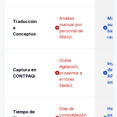
Análisis
Moto
Traducción
manual por
auto
a
personal de
basa
Conceptos
RRHH.
regl
Doble
Inye
digitación,
Captura en
dire
propensa a
CONTPAQi
API 
errores
inte
(dedo).
Días de
Hora
Tiempo de
consolidación
exac