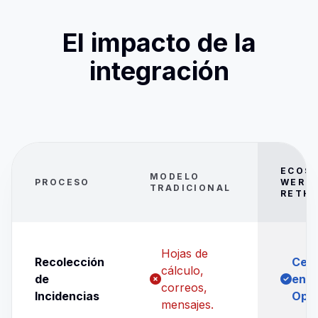
El impacto de la
integración
ECOS
MODELO
PROCESO
WERN 
TRADICIONAL
RETH
Hojas de
Recolección
Cent
cálculo,
de
en R
correos,
Incidencias
Oper
mensajes.