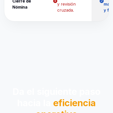
Cierre de
y revisión
mat
Nómina
cruzada.
y fis
Da el siguiente paso
hacia la
eficiencia